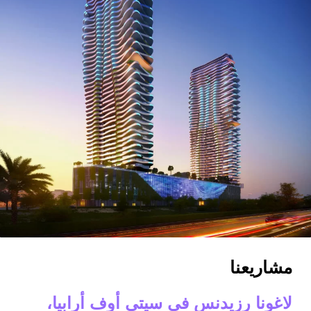
مشاريعنا
لاغونا رزيدنس في سيتي أوف أرابيا،