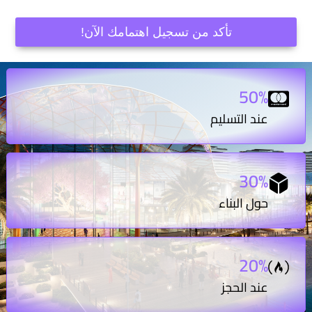
تأكد من تسجيل اهتمامك الآن!
50%
عند التسليم
30%
حول البناء
20%
عند الحجز