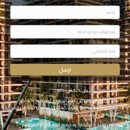
الاسم
رقم
الهاتف
البريد
الالكترونى
ارسل
عائد سنوي يبدأ من %12 الى %15 .
تقع عزيزي ڤينيس في دبي الجنوب، وستصبح أحد أكثر
المشروعات الحضرية تطوراً، كما أنها ستغدو جزءًا من المدينة
الذكية في المستقبل.
مكان واعد و بوليفارد به جميع الماركات و المطاعم