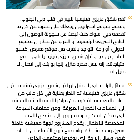
تقع شقق عزيزي فينيسيا للبيع في قلب دبي الجنوب،
وتتمتع بموقع استراتيجي يجعلك على مقربة من كل ما
تقدمه دبي. سواء كنت تبحث عن سهولة الوصول إلى
الطرق السريعة الرئيسية، أو القرب من مطار آل مكتوم
الدولي، أو راحة التواجد بالقرب من موقع معرض إكسبو
القادم في دبي، فإن شقق عزيزي فينيسيا تلبي جميع
احتياجاتك. إنه ليس مجرد منزل. إنها بوابتك إلى اتصال لا
مثيل له.
وسائل الراحة التي لا مثيل لها في شقق عزيزي فينيسيا: في
شقق عزيزي فينيسيا، تم النظر بعناية في كل جانب من
جوانب المعيشة الفاخرة. من مراكز اللياقة البدنية الحديثة
إلى المساحات الخضراء المورقة، ومن حمامات السباحة
التي يمكن التحكم بدرجة حرارتها إلى مناطق اللعب
المخصصة للأطفال، يقدم المشروع تجربة معيشية كاملة.
استرخ، وجدد نشاطك، واستمتع بأروع الأشياء في الحياة
ضمن وسائل الراحة التي يوفرها مجتمعك الخاص.