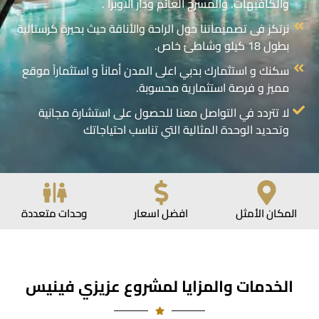
والكافيهات. والمسرح العائم ودار الاوبرا .
نرتكز فى تصميماتنا حول الراحة والأناقة حيث بحيرة كرستالية
بطول 18 كيلو وشاطئ خاص.
سكنك و استثمارك بدبي اعلى المدن أماناً و استثماراً موقع
مميز و فرصة استثمارية محسوبة.
لا تتردد في التواصل معنا للحصول على استشارة مجانية
وتحديد الوحدة المثالية التي تناسب احتياجاتك
المكان الأمثل
افضل اسعار
وحدات متعددة
الخدمات والمزايا لمشروع عزيزي فينيس