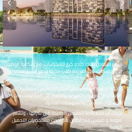
سيتم التعامل معك كأحد كبار الشخصيات، مع إمكانية الوصول
إلى تجارب التسوق الفريدة بقلب مدينة سمو الشيخ محمد بن
راشد .
واجهة لجميع احتياجاتك من أحدث التصاميم المعمارية المثيرة
للإعجاب الى صيحات الموضة والجمال إلى المأكولات ذات
المستوى العالمي والمجوهرات الفاخرة.
نريدك أن تشم رائحة الملابس الجديدة قبل شرائها ، وتشعر
نعومة و ملمس جلد الطفل مع أحدث مستحضرات التجميل
الراقية