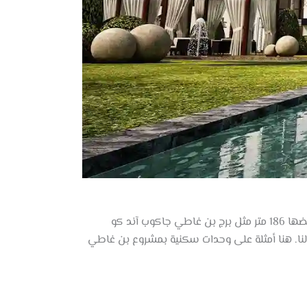
تضم عقارات مشروع بن غاطي شقق تحوي غرفة نوم أو غرفتين او ثلاث غرف، تختلف كلاً منهم في مساحتها، حيث يتراوح بعضها 186 متر مثل برج بن غاطي جاكوب آند كو
نا. هنا أمثلة على وحدات سكنية بمشروع بن غاطي