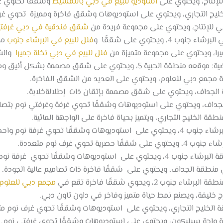
لإنتاج، ويحتوي على
استوديو للبيع في دبي بالتقسيط
وشققًا تحتوي غر
يج التجاري، ويحتوي على استوديوهات وشقق فاخرة ومميزة تحوي غرف
 للإنتاج، ويحتوي على مجموعة فريدة من
شقق فندقية في دبي غرفتي
ويحتوي على شققًا و
فلل للبيع في البرشاء جنوب
مم
را، ويحتوي على مجموعة متميزة من
فلل للبيع في دبي نخلة جميرا
والشق
ويحتوي على شقق مصممة بشكل أنيق ومميز.
مجمع دبي للعلوم، ويحتوي على العديد من الشقق الفاخرة.
الجداف، ويحتوي على شقق مصممة بإتقان ذات إطلالةخلابة.
داف، ويحتوي على استوديوهات وشققًا تحوي غرفة وغرفتي نوم بتصامي
طقة الخليج التجاري، ويتميز بحياة فاخرة على الواجهة المائية.
 تحوي غرفة نوم واحدة.
وي غرف نوم متعددة.
 تحوي غرفة نوم واحدة وغرفتي نوم.
نطقة الجداف، ويحتوي على شققًا فاخرة ذات تصاميم عالية الجودة.
مجمع دبي للعلوم
خليفة، ويصنع نمط حياة متميز وفاخر في داون تاون دبي.
لخليج التجاري، ويحتوي على استوديوهات وشققًا تحوي غرف نوم مت
ة واحة سيليكون، ويحتوي على استوديوهات وشققًا تحوي غرفتي نوم.