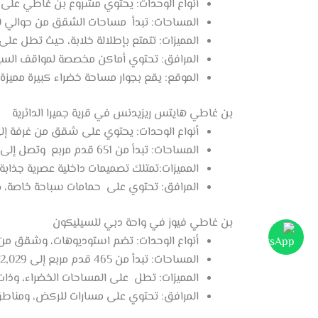
أنواع الوحدات: يحتوي مشروع بن غاطي على 
المساحات: تبدأ مساحات الشقق من حوالي 60 متر مربع إلى حوالي 137 متر مربع.
المميزات: تتمتع بإطلالة خلابة، حيث تطل على 
المرافق: تحتوي أماكن مخصصة لمواقف السي
الموقع: يقع بجوار مساحة خضراء كبيرة مميز
بن غاطي هايتس ريزيدنس في قرية جميرا الدائرية
أنواع الوحدات: يحتوي على شقق من غرفة إلى
المساحات: تبدأ من 651 قدم مربع وتصل إلى 1,482 قدم مربع.
المميزات:تمتلك تصميمات داخلية عصرية جذا
المرافق: تحتوي على حمامات سباحة خاصة، ص
بن غاطي فيوز في واحة دبي للسيليكون
أنواع الوحدات: تضم استوديوهات، وشقق من 
المساحات: تبدأ من 465 قدم مربع إلى 2,029 قدم مربع .
المميزات: تطل على المساحات الخضراء، وذات
المرافق: تحتوي على مسارات للركض، ومناط