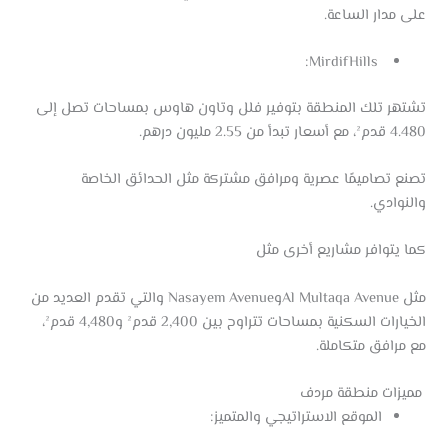
على مدار الساعة.
MirdifHills:
تشتهر تلك المنطقة بتوفير فلل وتاون هاوس بمساحات تصل إلى
4.480 قدم²، مع أسعار تبدأ من 2.55 مليون درهم.
تصنع تصاميمًا عصرية ومرافق مشتركة مثل الحدائق الخاصة
والنوادي.
كما يتوافر مشاريع أخرى مثل
مثل Al Multaqa AvenueوNasayem Avenue والتي تقدم العديد من
الخيارات السكنية بمساحات تتراوح بين 2,400 قدم² و4,480 قدم²،
مع مرافق متكاملة.
مميزات منطقة مردف
الموقع الاستراتيجي والمتميز: