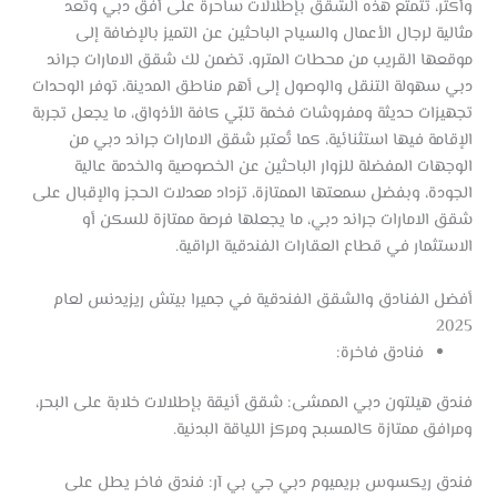
وأكثر، تتمتع هذه الشقق بإطلالات ساحرة على أفق دبي وتُعد
مثالية لرجال الأعمال والسياح الباحثين عن التميز بالإضافة إلى
موقعها القريب من محطات المترو، تضمن لك شقق الامارات جراند
دبي سهولة التنقل والوصول إلى أهم مناطق المدينة، توفر الوحدات
تجهيزات حديثة ومفروشات فخمة تلبّي كافة الأذواق، ما يجعل تجربة
الإقامة فيها استثنائية، كما تُعتبر شقق الامارات جراند دبي من
الوجهات المفضلة للزوار الباحثين عن الخصوصية والخدمة عالية
الجودة، وبفضل سمعتها الممتازة، تزداد معدلات الحجز والإقبال على
شقق الامارات جراند دبي، ما يجعلها فرصة ممتازة للسكن أو
الاستثمار في قطاع العقارات الفندقية الراقية.
أفضل الفنادق والشقق الفندقية في جميرا بيتش ريزيدنس لعام
2025
فنادق فاخرة:
فندق هيلتون دبي الممشى: شقق أنيقة بإطلالات خلابة على البحر،
ومرافق ممتازة كالمسبح ومركز اللياقة البدنية.
فندق ريكسوس بريميوم دبي جي بي آر: فندق فاخر يطل على