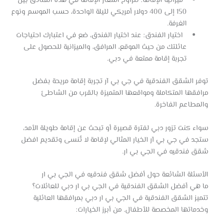
ميزانية الإقامة: تتراوح أسعار الإقامة في هذه الفنادق بين
150 إلى 400 دولار أمريكي لليلة الواحدة، حسب الموسم ونوع
الغرفة.
اختيار الفندق: عند اختيار الفندق، ضع في اعتبارك احتياجات
عائلتك من حيث الموقع، المرافق، والميزانية للحصول على
تجربة إقامة ممتعة في دبي.
توفر الشقق الفندقية في جي بي آر تجربة إقامة مريحة بفضل
مرافقها المتكاملة ومواقعها المتميزة بالقرب من الشاطئ
والمطاعم الفاخرة.
سواء كنت تزور دبي لفترة قصيرة أو تبحث عن إقامة طويلة الأمد،
ستجد في جي بي آر الخيار المثالي لإقامة لا تُنسى وتقديم افضل
شقق فندقيه في الجي بي ار.
الأسئلة الشائعة حول أفضل شقق فندقيه في الجي بي ار
ما هي أفضل الشقق الفندقية في الجي بي ار دبي للعائلات؟
تتميز الشقق الفندقية في الجي بي ار دبي بمرافقها العائلية
وخدماتها المخصصة للأطفال. من أبرز الخيارات: