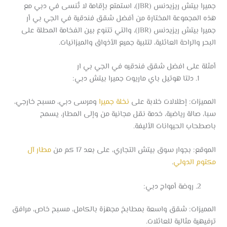
جميرا بيتش ريزيدنس (JBR)، استمتع بإقامة لا تُنسى في دبي مع
هذه المجموعة المختارة من أفضل شقق فندقية في الجي بي أر
جميرا بيتش ريزيدنس (JBR)، والتي تتنوع بين الفخامة المطلة على
البحر والراحة العائلية، لتلبية جميع الأذواق والميزانيات.
أمثلة على افضل شقق فندقيه في الجي بي ار
دلتا هوتيل باي ماريوت جميرا بيتش دبي:
المميزات: إطلالات خلابة على
نخلة جميرا
ومرسى دبي، مسبح خارجي،
سبا، صالة رياضية، خدمة نقل مجانية من وإلى المطار، يسمح
باصطحاب الحيوانات الأليفة.
الموقع: بجوار سوق بيتش التجاري، على بعد 17 كم من
مطار آل
مكتوم الدولي
.
روضة أمواج دبي:
المميزات: شقق واسعة بمطابخ مجهزة بالكامل، مسبح خاص، مرافق
ترفيهية مثالية للعائلات.