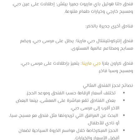
فندق دلتا هوتيل باي ماريوت جميرا بيتش: إطلالات على عين دبي،
ومسبح خارجي وخيارات طعام متنوعة.
فنادق أخرى جديرة بالذكر:
فندق إنتركونتيننتال دبي مارينا: يطل على مرسى دبي، ويضم
مسابح ومطاعم عالمية المستوى.
فندق كراون بلازا
دبي مارينا
: يتميز بإطلالات على مرسى دبي،
ومسبح وسبا فاخر.
نصائح لحجز الفندق المثالي
تختلف أسعار الإقامة حسب الفندق وموعد الحجز.
بعض الفنادق تقع مباشرة على الممشى، بينما البعض
الآخر أقرب إلى مرسى دبي.
البحث عن المرافق التي تريدونها مثل فندق مع مسبح، سبا،
أو نادي للأطفال.
الحجز المبكرخاصة خلال مواسم الذروة السياحية لضمان
أفضل الأسعار والخيارات.