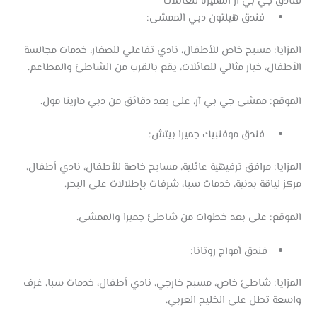
فنادق جي بي آر المميزة للعائلات
فندق هيلتون دبي الممشى:
المزايا: مسبح خاص للأطفال، نادي تفاعلي للصغار، خدمات مجالسة
الأطفال، خيار مثالي للعائلات، يقع بالقرب من الشاطئ والمطاعم.
الموقع: ممشى جي بي آر، على بعد دقائق من دبي مارينا مول.
فندق موفنبيك جميرا بيتش:
المزايا: مرافق ترفيهية عائلية، مسابح خاصة للأطفال، نادي أطفال،
مركز لياقة بدنية، خدمات سبا، شرفات بإطلالات على البحر.
الموقع: على بعد خطوات من شاطئ جميرا والممشى.
فندق أمواج روتانا:
المزايا: شاطئ خاص، مسبح خارجي، نادي أطفال، خدمات سبا، غرف
واسعة تطل على الخليج العربي.