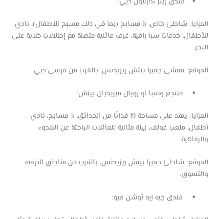
فندق ريتز كارلتون دبي:
المزايا: شاطئ خاص، 6 مسابح (بما في ذلك مسبح للأطفال)، نادي
للأطفال، خدمات سبا راقية، غرف عائلية متصلة مع إطلالات خلابة على
البحر.
الموقع: ممشى جميرا بيتش ريزيدنس، بالقرب من مرسى دبي.
منتجع وسبا لو رويال ميريديان بيتش:
المزايا: يمتد على مساحة 19 فدانًا من الحدائق، 3 مسابح، نادي
أطفال، ملعب غولف، بيئة مثالية للعائلات الباحثة عن الهدوء
والرفاهية.
الموقع: شاطئ جميرا بيتش ريزيدنس، بالقرب من مناطق الترفيه
والتسوق.
فندق جيه إيه أوشن فيو: