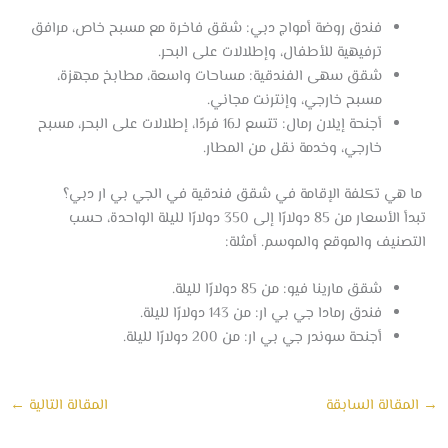
فندق روضة أمواج دبي: شقق فاخرة مع مسبح خاص، مرافق
ترفيهية للأطفال، وإطلالات على البحر.
شقق سهى الفندقية: مساحات واسعة، مطابخ مجهزة،
مسبح خارجي، وإنترنت مجاني.
أجنحة إيلان رمال: تتسع لـ16 فردًا، إطلالات على البحر، مسبح
خارجي، وخدمة نقل من المطار.
ما هي تكلفة الإقامة في شقق فندقية في الجي بي ار دبي؟
تبدأ الأسعار من 85 دولارًا إلى 350 دولارًا لليلة الواحدة، حسب
التصنيف والموقع والموسم. أمثلة:
شقق مارينا فيو: من 85 دولارًا لليلة.
فندق رمادا جي بي ار: من 143 دولارًا لليلة.
أجنحة سوندر جي بي ار: من 200 دولارًا لليلة.
→
المقالة السابقة
المقالة التالية
←