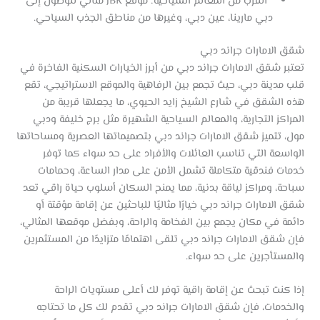
القرب من المعالم السياحية: موقع JBR مثالي للوصول إلى
دبي مارينا، عين دبي، وغيرها من مناطق الجذب السياحي.
شقق الامارات جراند دبي
تعتبر شقق الامارات جراند دبي من أبرز الخيارات السكنية الفاخرة في
قلب مدينة دبي، حيث تجمع بين الرفاهية والموقع الاستراتيجي، تقع
هذه الشقق في شارع الشيخ زايد الحيوي، ما يجعلها قريبة من
المراكز التجارية، والمعالم السياحية الشهيرة مثل برج خليفة ودبي
مول، تتميز شقق الامارات جراند دبي بتصميماتها العصرية ومساحاتها
الواسعة التي تناسب العائلات والأفراد على حد سواء كما توفر
خدمات فندقية متكاملة تشمل الأمن على مدار الساعة، وحمامات
سباحة، ومراكز لياقة بدنية، مما يمنح السكان أسلوب حياة راقي تعد
شقق الامارات جراند دبي خيارًا مثاليًا للباحثين عن إقامة مؤقتة أو
دائمة في مكان يجمع بين الفخامة والراحة، وبفضل موقعها المثالي،
فإن شقق الامارات جراند دبي تلقى اهتمامًا متزايدًا من المستثمرين
والمستأجرين على حد سواء.
إذا كنت تبحث عن إقامة راقية توفر لك أعلى مستويات الراحة
والخدمات، فإن شقق الامارات جراند دبي تقدم لك كل ما تحتاجه