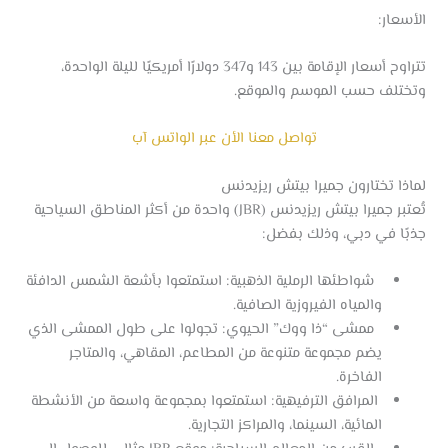
الأسعار:
تتراوح أسعار الإقامة بين 143 و347 دولارًا أمريكيًا لليلة الواحدة،
وتختلف حسب الموسم والموقع.
تواصل معنا الأن عبر الواتس آب
لماذا تختارون جميرا بيتش ريزيدنس
تُعتبر جميرا بيتش ريزيدنس (JBR) واحدة من أكثر المناطق السياحية
جذبًا في دبي، وذلك بفضل:
شواطئها الرملية الذهبية: استمتعوا بأشعة الشمس الدافئة
والمياه الفيروزية الصافية.
ممشى “ذا ووك” الحيوي: تجولوا على طول الممشى الذي
يضم مجموعة متنوعة من المطاعم، المقاهي، والمتاجر
الفاخرة.
المرافق الترفيهية: استمتعوا بمجموعة واسعة من الأنشطة
المائية، السينما، والمراكز التجارية.